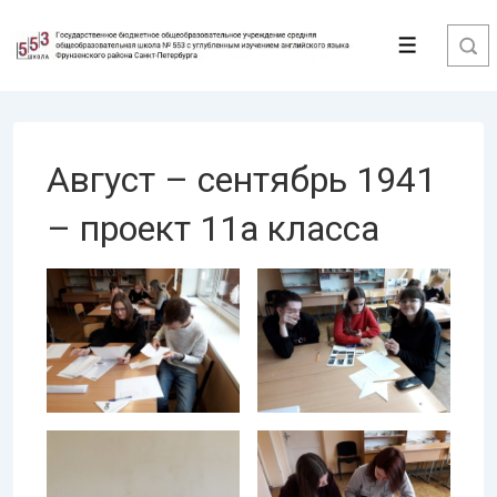
↓
Перейти
Меню
к
основному
содержимому
Август – сентябрь 1941
– проект 11а класса