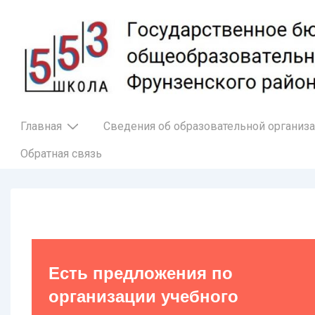
↓
Перейти
к
основному
содержимому
Основная
Главная
Сведения об образовательной организ
навигация
Обратная связь
Есть предложения по
организации учебного