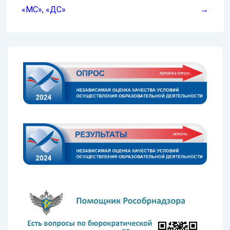
«МС», «ДС»
→