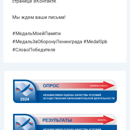
странице ВКонтакте.
Мы ждем ваши письма!
#МедальМоейПамяти
#МедальЗаОборонуЛенинграда #MedalSpb
#СловоПобедителя