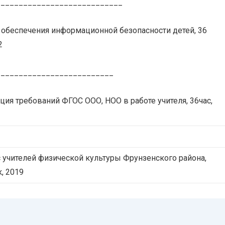
____________________________
обеспечения информационной безопасности детей, 36
2
__________________________
ция требований ФГОС ООО, НОО в работе учителя, 36час,
 учителей физической культуры Фрунзенского района,
к, 2019