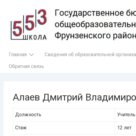
↓
Перейти
к
основному
содержимому
Основная
Главная
Сведения об образовательной организ
навигация
Обратная связь
Алаев Дмитрий Владимир
Должность
Учитель
Стаж
12 лет