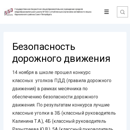
↓
Перейти
Меню
к
основному
содержимому
Безопасность
дорожного движения
14 ноября в школе прошел конкурс
классных уголков ПДД (правила дорожного
движения) в рамках месячника по
обеспечению безопасности дорожного
движения. По результатам конкурса лучшие
классные уголки в 3Б (классный руководитель
Калинина Т.А.), 4Б (классный руководитель
Разыграева Ю.В.), 5А (классный руководитель