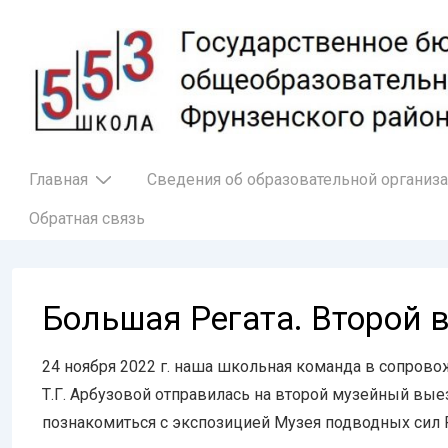
↓
Перейти
к
основному
содержимому
Основная
Главная
Сведения об образовательной организ
навигация
Обратная связь
Большая Регата. Второй 
24 ноября 2022 г. наша школьная команда в сопрово
Т.Г. Арбузовой отправилась на второй музейный вы
познакомиться с экспозицией Музея подводных сил 