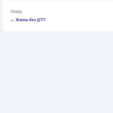
Навигация
Назад
по
← Жизнь без ДТП
записям