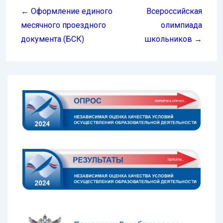
по
← Оформление единого
Всероссийская
записям
месячного проездного
олимпиада
документа (БСК)
школьников →