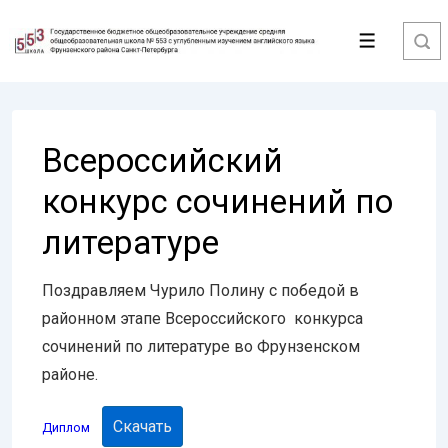
↓
Перейти
Меню
к
основному
содержимому
Всероссийский
конкурс сочинений по
литературе
Поздравляем Чурило Полину с победой в
районном этапе Всероссийского конкурса
сочинений по литературе во Фрунзенском
районе.
Скачать
Диплом