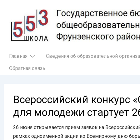
↓
Перейти
к
основному
содержимому
Основная
Главная
Сведения об образовательной организ
навигация
Обратная связь
Всероссийский конкурс «
для молодежи стартует 2
26 июня открывается прием заявок на Всероссийский
рамках одноименной акции ко Всемирному дню борь