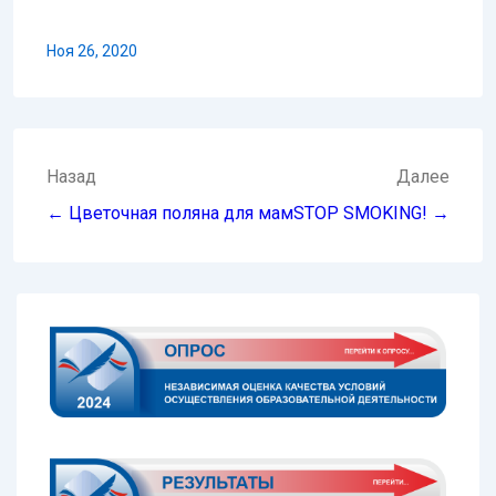
Ноя 26, 2020
Навигация
Назад
Далее
по
← Цветочная поляна для мам
STOP SMOKING! →
записям