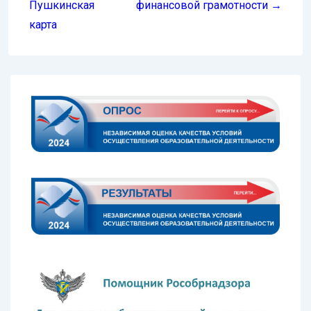
записям
Пушкинская
финансовой грамотности →
карта