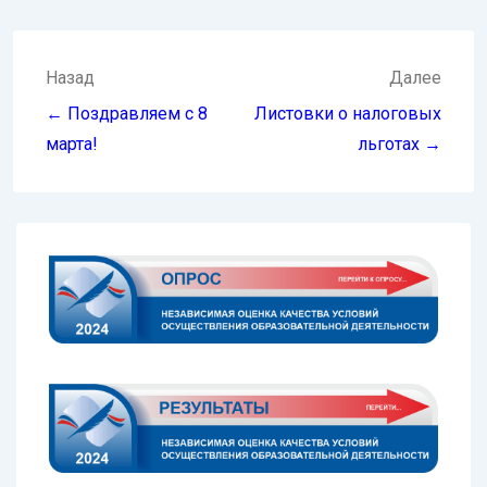
Навигация
Назад
Далее
по
← Поздравляем с 8
Листовки о налоговых
записям
марта!
льготах →