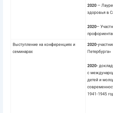
2020
— Лауре
здоровья в С
2020
— Участ
профориентац
Выступление на конференциях и
2020
-участн
семинарах
Петербурга»
2020-
докладч
с междунаро
детей и моло
современност
1941-1945 го