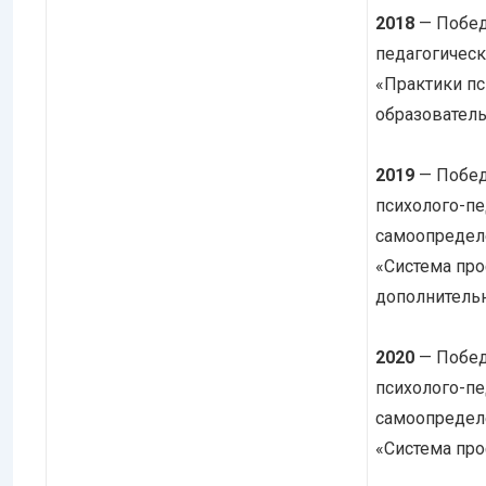
2018
— Побед
педагогическ
«Практики п
образователь
2019
— Побед
психолого-п
самоопредел
«Система пр
дополнитель
2020
— Побед
психолого-п
самоопредел
«Система пр