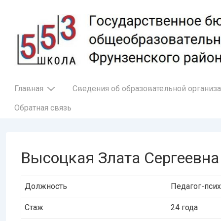
↓
Перейти
к
основному
содержимому
Основная
Главная
Сведения об образовательной организ
навигация
Обратная связь
Высоцкая Злата Сергеевна
Должность
Педагог-псих
Стаж
24 года