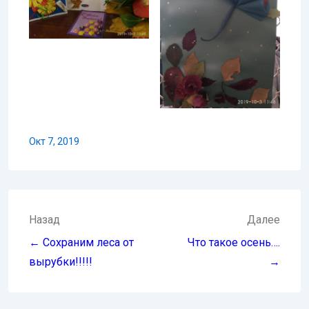
Окт 7, 2019
Навигация
Назад
Далее
по
← Сохраним леса от
Что такое осень….
записям
вырубки!!!!!
→