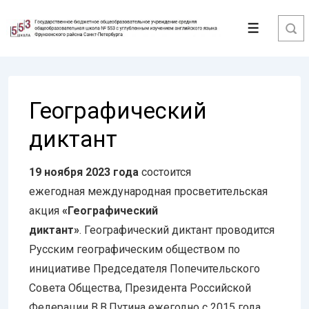
↓
Перейти
Меню
к
основному
содержимому
Географический
диктант
19 ноября 2023 года
состоится
ежегодная международная просветительская
акция
«Географический
диктант»
. Географический диктант проводится
Русским географическим обществом по
инициативе Председателя Попечительского
Совета Общества, Президента Российской
Федерации В.В.Путина ежегодно с 2015 года.