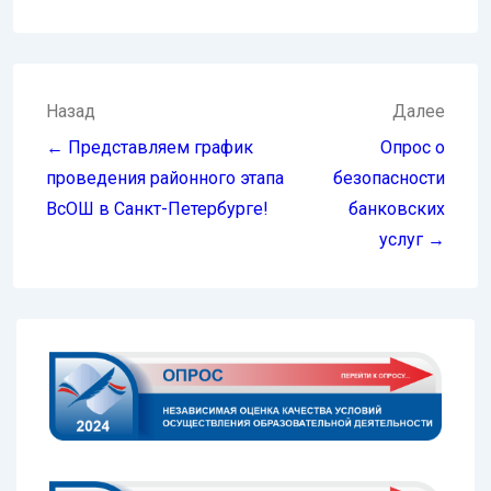
Навигация
Назад
Далее
по
← Представляем график
Опрос о
записям
проведения районного этапа
безопасности
ВсОШ в Санкт-Петербурге!
банковских
услуг →