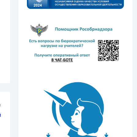
е
й
→