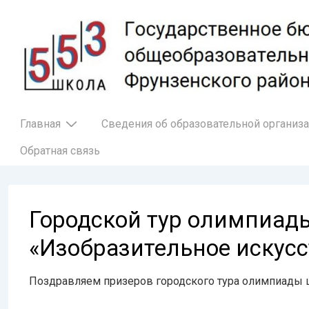
↓
Перейти
к
основному
содержимому
Основная
Главная
Сведения об образовательной организ
навигация
Обратная связь
Городской тур олимпиад
«Изобразительное искусс
Поздравляем призеров городского тура олимпиады 