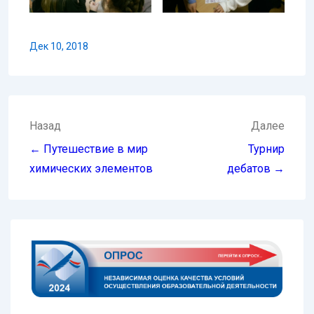
Дек 10, 2018
Навигация
Назад
Далее
по
← Путешествие в мир
Турнир
записям
химических элементов
дебатов →