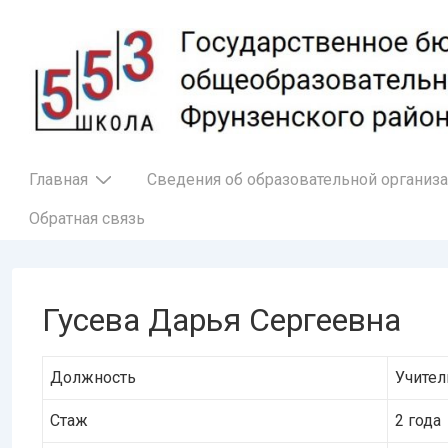
↓
Перейти
к
основному
содержимому
Основная
Главная
Сведения об образовательной организ
навигация
Обратная связь
Гусева Дарья Сергеевна
Должность
Учител
Стаж
2 года