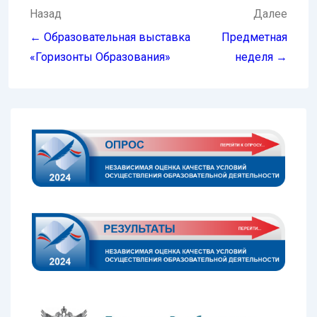
Навигация
Назад
Далее
по
← Образовательная выставка
Предметная
записям
«Горизонты Образования»
неделя →