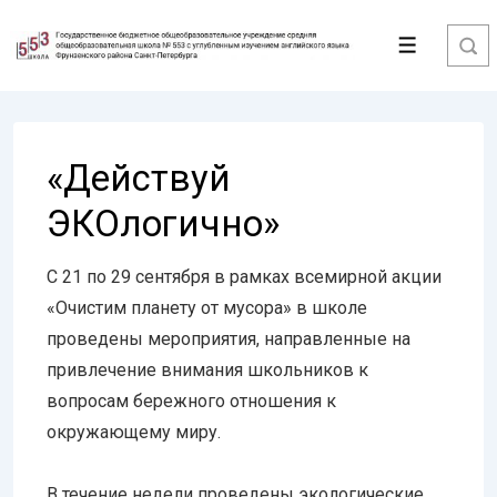
↓
Перейти
Меню
к
основному
содержимому
«Действуй
ЭКОлогично»
С 21 по 29 сентября в рамках всемирной акции
«Очистим планету от мусора» в школе
проведены мероприятия, направленные на
привлечение внимания школьников к
вопросам бережного отношения к
окружающему миру.
В течение недели проведены экологические