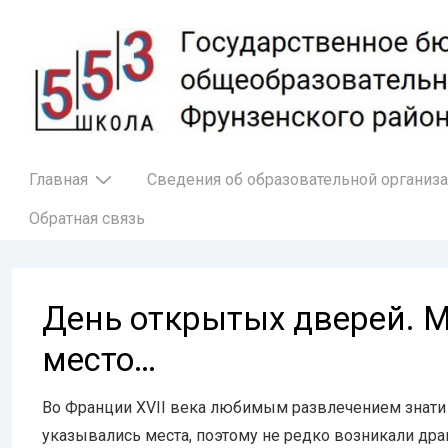
↓
Перейти
к
основному
содержимому
Основная
Главная
Сведения об образовательной организ
навигация
Обратная связь
День открытых дверей. М
место…
Во Франции XVII века любимым развлечением знати б
указывались места, поэтому не редко возникали др