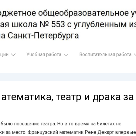
ации
Учебная работа
Воспитательная работа
атематика, театр и драка за
ыло посещение театра. Но в то время на билетах не
аки за место. Французский математик Рене Декарт впервые