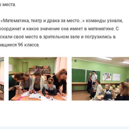
 места.
«Математика, театр и драка за место…» команды узнали,
оординат и какое значение она имеет в математике. С
кали своё место в зрительном зале и погрузились в
чащиеся 9б класса.