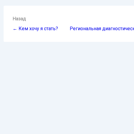
Навигация
Назад
по
← Кем хочу я стать?
Региональная диагностическ
записям