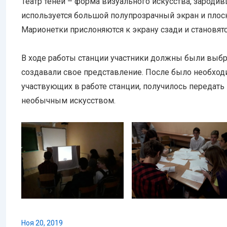
Театр теней – форма визуального искусства, зародив
используется большой полупрозрачный экран и плоск
Марионетки прислоняются к экрану сзади и становят
В ходе работы станции участники должны были выбра
создавали свое представление. После было необходи
участвующих в работе станции, получилось передать 
необычным искусством.
Ноя 20, 2019