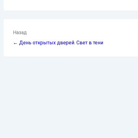
Навигация
Назад
по
← День открытых дверей. Свет в тени
записям