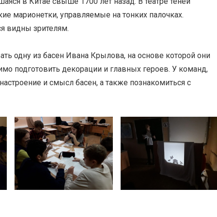
шаяся в Китае свыше 1700 лет назад. В театре теней
ие марионетки, управляемые на тонких палочках.
ся видны зрителям.
ть одну из басен Ивана Крылова, на основе которой они
мо подготовить декорации и главных героев. У команд,
настроение и смысл басен, а также познакомиться с