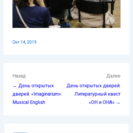
Окт 14, 2019
Навигация
Назад
Далее
по
← День открытых
День открытых дверей.
записям
дверей. «Imaginarium»:
Литературный квест
Musical English
«ОН и ОНА» →