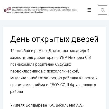
↓
Перейти
Меню
к
основному
содержимому
День открытых дверей
12 октября в рамках Дня открытых дверей
заместитель директора по УВР Иванова С.В.
познакомила родителей будущих
первоклассников с психологической,
мыслительной готовностью ребёнка к школе и
правилами приёма в ГБОУ СОШ Фрунзенского
района.
Учителя Болдырева Т.А., Васильева А.А.,