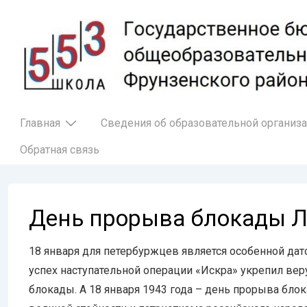
↓
Перейти
к
основному
содержимому
Основная
Главная
Сведения об образовательной организ
навигация
Обратная связь
День прорыва блокады 
18 января для петербуржцев является особенной дат
успех наступательной операции «Искра» укрепил ве
блокады. А 18 января 1943 года – день прорыва бл