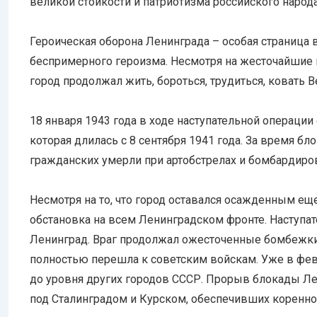
великой стойкости и патриотизма российского народа
Героическая оборона Ленинграда – особая страница 
беспримерного героизма. Несмотря на жесточайшие 
город продолжал жить, бороться, трудиться, ковать 
18 января 1943 года в ходе наступательной операции
которая длилась с 8 сентября 1941 года. За время бл
гражданских умерли при артобстрелах и бомбардиро
Несмотря на то, что город оставался осажденным ещ
обстановка на всем Ленинградском фронте. Наступат
Ленинград. Враг продолжал ожесточенные бомбежки 
полностью перешла к советским войскам. Уже в фе
до уровня других городов СССР. Прорыв блокады Ле
под Сталинградом и Курском, обеспечивших коренно