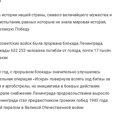
.
в истории нашей страны, символ величайшего мужества и
испытания, равных которым не знала мировая история,
Великую Победу.
 советских войск была прорвана блокада Ленинграда,
окады 632 253 человека погибли от голода, почти 17 тысяч
вках.
е год, с прорывом блокады значительно улучшилась
ельная операция «Искра» повернула вспять ход битвы за
и артобстрелы, но инициатива в боевых действиях
врале снабжение Ленинграда продовольствием выросло
нинграда стал предвестником громких побед 1943 года
й перелом в Великой Отечественной войне.