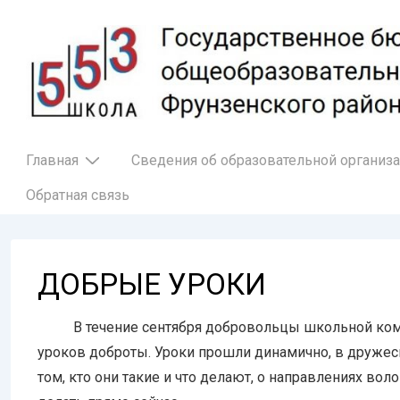
↓
Перейти
к
основному
содержимому
Основная
Главная
Сведения об образовательной организ
навигация
Обратная связь
ДОБРЫЕ УРОКИ
В течение сентября добровольцы школьной коман
уроков доброты. Уроки прошли динамично, в друже
том, кто они такие и что делают, о направлениях во