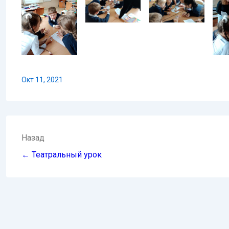
Окт 11, 2021
Навигация
Назад
по
← Театральный урок
записям