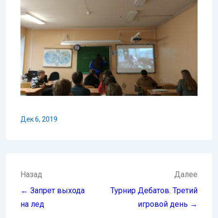
Дек 6, 2019
Навигация
Назад
Далее
по
← Запрет выхода
Турнир Дебатов. Третий
записям
на лед
игровой день →