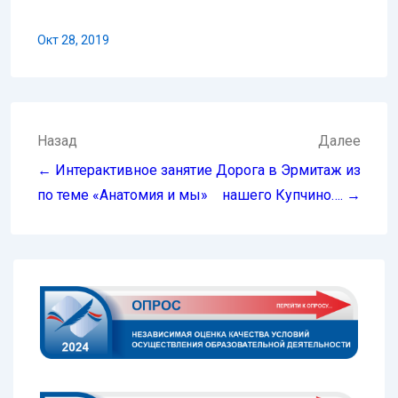
Окт 28, 2019
Навигация
Назад
Далее
по
← Интерактивное занятие
Дорога в Эрмитаж из
записям
по теме «Анатомия и мы»
нашего Купчино…. →