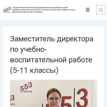
↓
Перейти
Меню
к
основному
содержимому
Заместитель директора
по учебно-
воспитательной работе
(5-11 классы)