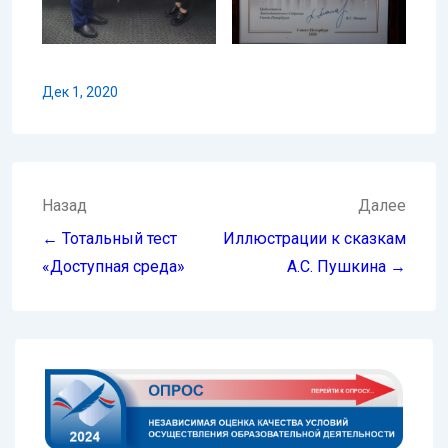
Дек 1, 2020
Навигация
Назад
Далее
по
← Тотальный тест
Иллюстрации к сказкам
записям
«Доступная среда»
А.С. Пушкина →