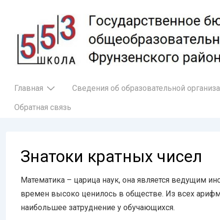
↓
Перейти
к
основному
содержимому
Основная
Главная
Сведения об образовательной организ
навигация
Обратная связь
Знатоки кратных чисел
Математика – царица наук, она является ведущим ин
времен высоко ценилось в обществе. Из всех ариф
наибольшее затруднение у обучающихся.