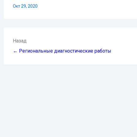
Окт 29, 2020
Навигация
Назад
по
← Региональные диагностические работы
записям