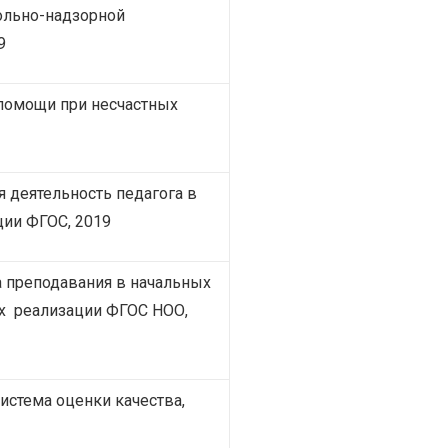
ольно-надзорной
9
помощи при несчастных
 деятельность педагога в
ции ФГОС, 2019
а преподавания в начальных
ях реализации ФГОС НОО,
истема оценки качества,