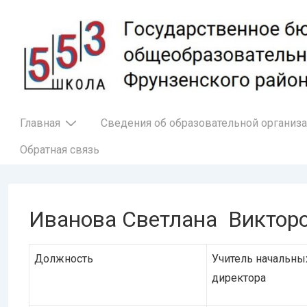
↓
Перейти
к
основному
содержимому
Основная
Главная
Сведения об образовательной организ
навигация
Обратная связь
Иванова Светлана Виктор
Должность
Учитель начальны
директора