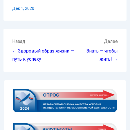
Дек 1, 2020
Навигация
Назад
Далее
по
← Здоровый образ жизни —
Знать — чтобы
записям
путь к успеху
жить! →