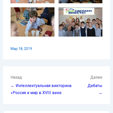
Мар 18, 2019
Навигация
Назад
Далее
по
← Интеллектуальная викторина
Дебаты
записям
«Россия и мир в XVIII веке
→