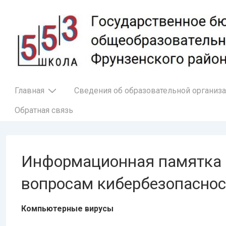
↓
Перейти
к
основному
содержимому
Основная
Главная
Сведения об образовательной организ
навигация
Обратная связь
Информационная памятка 
вопросам кибербезопасност
Компьютерные вирусы