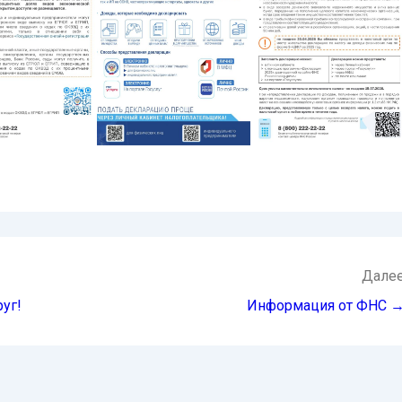
Дале
уг!
Информация от ФНС 