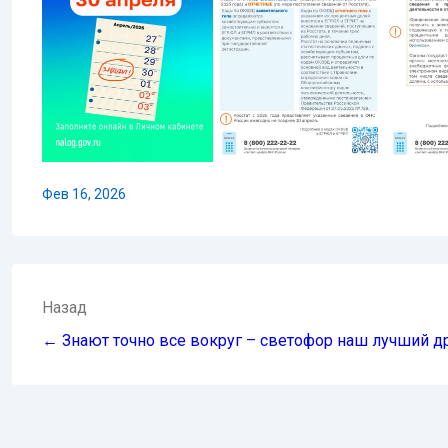
Фев 16, 2026
Навигация
Назад
по
← Знают точно все вокруг – светофор наш лучший др
записям