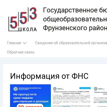
↓
Перейти
к
основному
содержимому
Основная
Главная
Сведения об образовательной организ
навигация
Обратная связь
Информация от ФНС