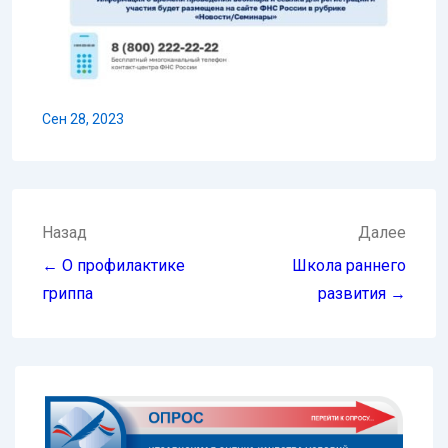
Сен 28, 2023
Навигация
Назад
Далее
по
← О профилактике
Школа раннего
записям
гриппа
развития →