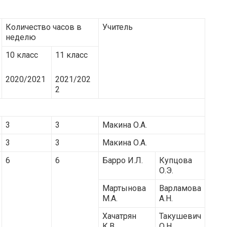
Количество часов в
Учитель
неделю
10 класс
11 класс
2020/2021
2021/202
2
3
3
Макина О.А.
3
3
Макина О.А.
6
6
Барро И.Л.
Купцова
О.Э.
Мартынова
Варламова
М.А.
А.Н.
Хачатрян
Такушевич
К.В.
О.Н.