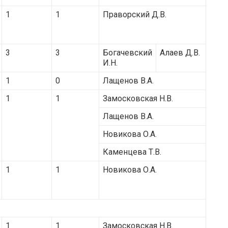
1
1
Праворский Д.В.
3
3
Богачевский
Алаев Д.В.
И.Н.
1
0
Лащенов В.А.
1
1
Замосковская Н.В.
Лащенов В.А.
Новикова О.А.
Каменцева Т.В.
1
1
Новикова О.А.
1
1
Замосковская Н.В.