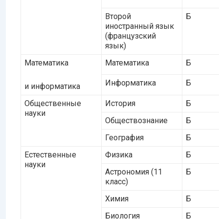
Второй
Б
иностранный язык
(французский
язык)
Математика
Математика
Б
Информатика
Б
и информатика
Общественные
История
Б
науки
Обществознание
Б
География
Б
Естественные
Физика
Б
науки
Астрономия (11
Б
класс)
Химия
Б
Биология
Б