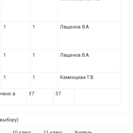
1
1
Лащенов В.А.
1
1
Лащенов В.А.
1
1
Каменцева Т.В.
ючено в
37
37
 выбору)
10 класс
11 класс
Учитель