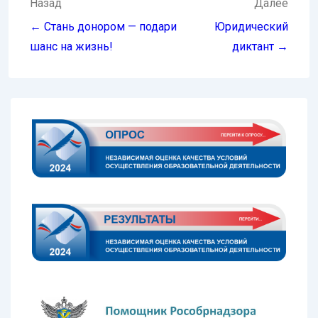
Навигация
Назад
Далее
по
← Стань донором — подари
Юридический
записям
шанс на жизнь!
диктант →