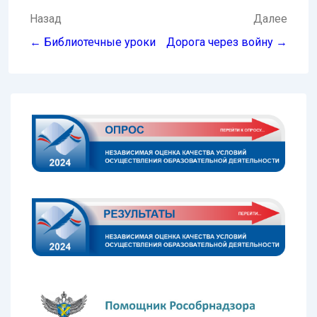
Навигация
Назад
Далее
по
← Библиотечные уроки
Дорога через войну →
записям