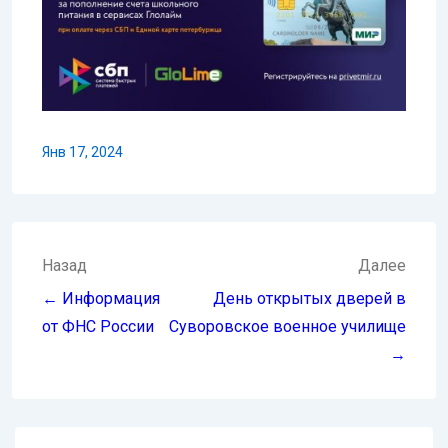
Янв 17, 2024
Навигация
Назад
Далее
по
← Информация
День открытых дверей в
записям
от ФНС России
Суворовское военное училище
→