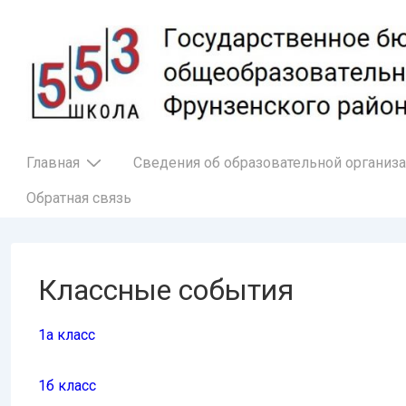
↓
Перейти
к
основному
содержимому
Основная
Главная
Сведения об образовательной организ
навигация
Обратная связь
Классные события
1а класс
1б класс