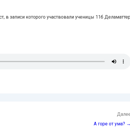
, в записи которого участвовали ученицы 11б Деламатте
Дале
А горе от ума? 