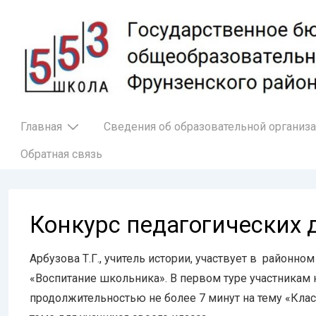
↓
Перейти
к
основному
содержимому
Основная
Главная
Сведения об образовательной организ
навигация
Обратная связь
Конкурс педагогических
Арбузова Т.Г., учитель истории, участвует в районн
«Воспитание школьника». В первом туре участникам
продолжительностью не более 7 минут на тему «Клас