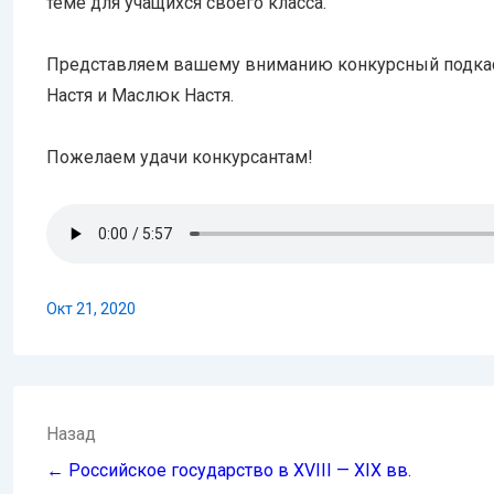
теме для учащихся своего класса.
Представляем вашему вниманию конкурсный подкаст
Настя и Маслюк Настя.
Пожелаем удачи конкурсантам!
Окт 21, 2020
Навигация
Назад
по
← Российское государство в XVIII — XIX вв.