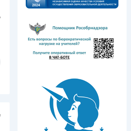
р
е
→