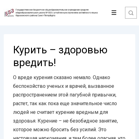
↓
Перейти
Меню
к
основному
содержимому
Курить – здоровью
вредить!
О вреде курения сказано немало. Однако
беспокойство ученых и врачей, вызванное
распространением этой пагубной привычки,
растет, так как пока еще значительное число
людей не считает курение вредным для
здоровья. Курение – не безобидное занятие,
которое можно бросить без усилий. Это
настоящая наркомания, и тем более опасная, что