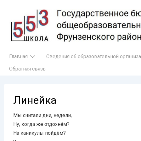
↓
Перейти
к
основному
содержимому
Основная
Главная
Сведения об образовательной организ
навигация
Обратная связь
Линейка
Мы считали дни, недели,
Ну, когда же отдохнём?
На каникулы пойдём?