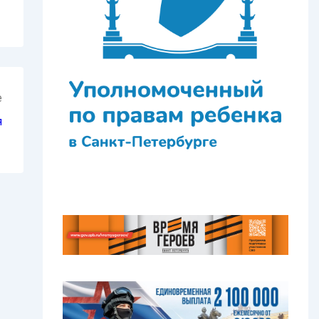
е
я
→