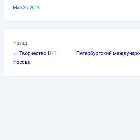
Мар 26, 2019
Навигация
Назад
по
← Творчество Н.Н.
Петербургский междунаро
записям
Носова