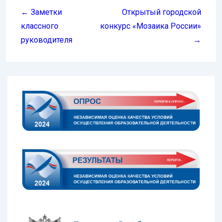
по
← Заметки
Открытый городской
записям
классного
конкурс «Мозаика России»
руководителя
→