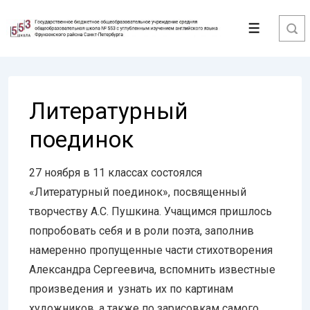
↓
Перейти
Меню
к
основному
содержимому
Литературный
поединок
27 ноября в 11 классах состоялся
«Литературный поединок», посвященный
творчеству А.С. Пушкина. Учащимся пришлось
попробовать себя и в роли поэта, заполнив
намеренно пропущенные части стихотворения
Александра Сергеевича, вспомнить известные
произведения и узнать их по картинам
художников, а также по зарисовкам самого