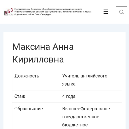
↓
Перейти
Меню
к
основному
содержимому
Максина Анна
Кирилловна
Должность
Учитель английского
языка
Стаж
4 года
Образование
ВысшееФедеральное
государственное
бюджетное