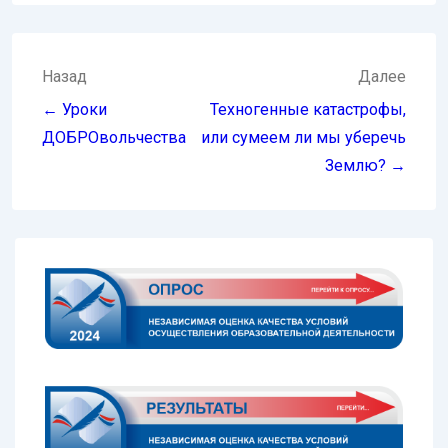
Навигация
Назад
Далее
по
← Уроки
Техногенные катастрофы,
записям
ДОБРОвольчества
или сумеем ли мы уберечь
Землю? →