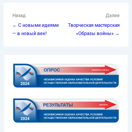
Навигация
Назад
Далее
по
← С новыми идеями
Творческая мастерская
записям
— в новый век!
«Образы войны» →