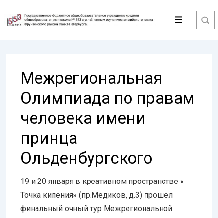
↓
Перейти
Меню
к
основному
содержимому
Межрегиональная
Олимпиада по правам
человека имени
принца
Ольденбургского
19 и 20 января в креативном пространстве »
Точка кипения» (пр.Медиков, д.3) прошел
финальный очный тур Межрегиональной